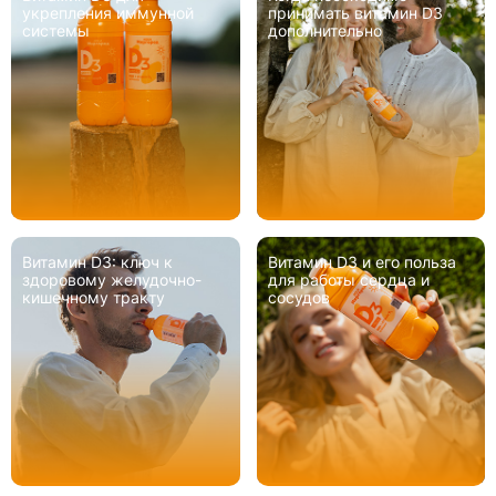
укрепления иммунной
принимать витамин D3
системы
дополнительно
Витамин D3: ключ к
Витамин D3 и его польза
здоровому желудочно-
для работы сердца и
кишечному тракту
сосудов