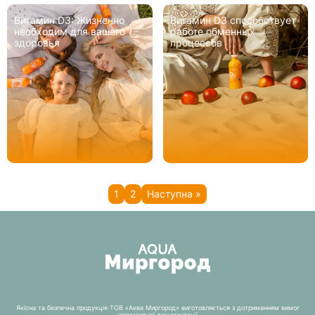
Витамин D3: Жизненно
Витамин D3 способствует
необходим для вашего
работе обменных
здоровья
процессов
1
2
Наступна »
Якісна та безпечна продукція ТОВ «Аква Миргород» виготовляється з дотриманням вимог
нормативної документації.