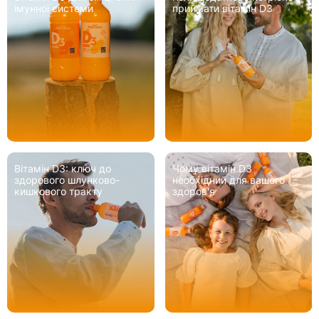
імунної системи
приймати вітамін D3
Вітамін D3: ключ до
Чому вітамін D3
здорового шлунково-
необхідний для вашого
кишкового тракту
здоров'я