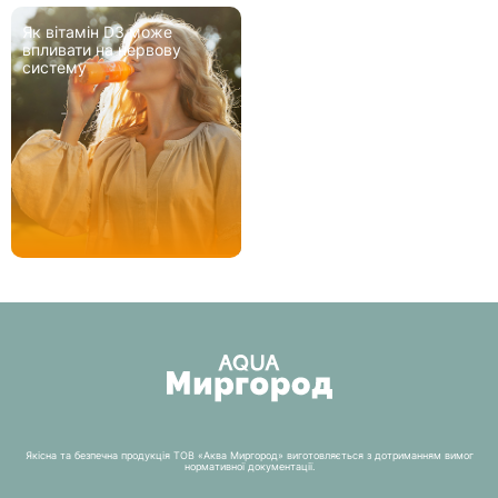
Як вітамін D3 може
впливати на нервову
систему
Якісна та безпечна продукція ТОВ «Аква Миргород» виготовляється з дотриманням вимог
нормативної документації.