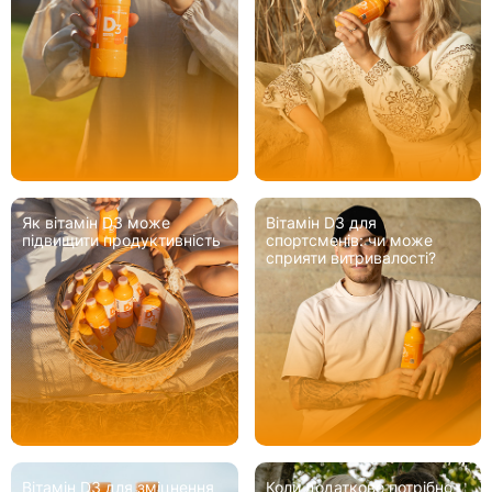
Як вітамін D3 може
Вітамін D3 для
підвищити продуктивність
спортсменів: чи може
сприяти витривалості?
Вітамін D3 для зміцнення
Коли додатково потрібно