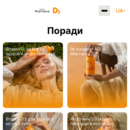
UA
Поради
Вітамін D: краса та
Як вживати AQUA
здоровʼя шкіри і волосся
Миргород D3
Вітамін D3 для здоров'я
Як вітамін D3 може
кісток і зубів
покращити якість сну