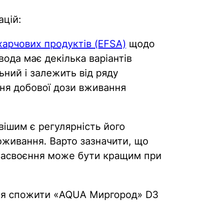
цій:
харчових продуктів (EFSA)
щодо
ода має декілька варіантів
ьний і залежить від ряду
ення добової дози вживання
ішим є регулярність його
оживання. Варто зазначити, що
 засвоєння може бути кращим при
ся спожити «AQUA Миргород» D3