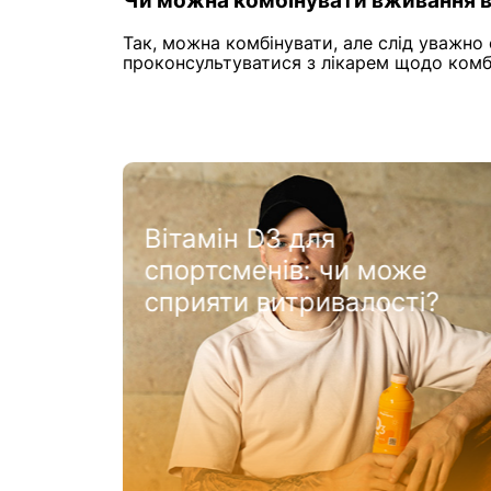
Чи можна комбінувати вживання 
Так, можна комбінувати, але слід уважно
проконсультуватися з лікарем щодо комбі
Вітамін D: краса та
може
здоровʼя шкіри і волос
ості?