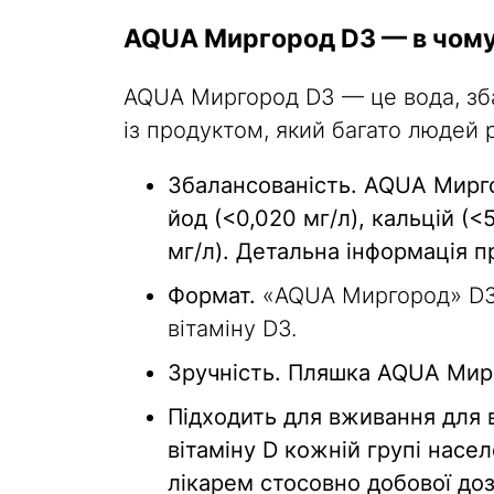
AQUA Миргород D3 — в чому
AQUA Миргород D3 — це вода, збаг
із продуктом, який багато людей
Збалансованість.
AQUA Миргор
йод (<0,020 мг/л), кальцій (<5
мг/л). Детальна інформація п
Формат.
«AQUA Миргород» D3 
вітаміну D3.
Зручність.
Пляшка AQUA Мирго
Підходить для вживання для 
вітаміну D кожній групі нас
лікарем стосовно добової доз