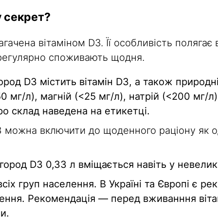
 секрет?
ачена вітаміном D3. Її особливість полягає 
 регулярно споживають щодня.
од D3 містить вітамін D3, а також природн
0 мг/л), магній (<25 мг/л), натрій (<200 мг/л)
ро склад наведена на етикетці.
можна включити до щоденного раціону як о
род D3 0,33 л вміщається навіть у невелик
всіх груп населення.
В Україні та Європі є р
елення. Рекомендація — перед вживанння віта
и.