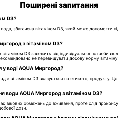
Поширені запитання
ом D3?
вода, збагачена вітаміном D3, який може допомогти під
иргород з вітаміном D3?
вітаміном D3 залежить від індивідуальної потреби лю
 Рекомендовано не перевищувати добову норму вітаміну
ся у воді AQUA Миргород?
род з вітаміном D3 вказується на етикетці продукту. 
ння води AQUA Миргород з вітаміном D3?
ає вікових обмежень до вживання, проте слід проконсу
добової дози.