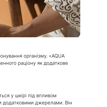
іонування організму. «AQUA
енного раціону як додаткове
ься у шкірі під впливом
ми додатковими джерелами. Він