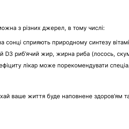
ожна з різних джерел, в тому числі:
а сонці сприяють природному синтезу вітамін
 D3 риб’ячий жир, жирна риба (лосось, скумб
ефіциту лікар може порекомендувати спеціал
хай ваше життя буде наповнене здоров’ям та