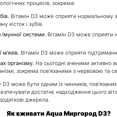
іологічних процесів, зокрема:
бів.
Вітамін D3 може сприяти нормальному з
у кісток і зубів.
 імунної системи.
Вітамін D3 може сприяти 
 м'язів.
Вітамін D3 може сприяти підтриманн
сах організму.
На сьогодні вченими активно в
анізмі, зокрема пов'язаними з нервовою та 
D3 може бути одним із чинників, пов'язаних
безпечувати достатнє надходження цього віта
додаткові джерела.
Як вживати Aqua Миргород D3?