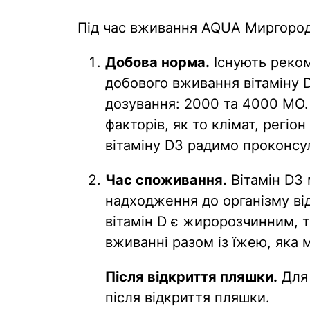
Під час вживання AQUA Миргород
Добова норма.
Існують реко
добового вживання вітаміну 
дозування: 2000 та 4000 МО. 
факторів, як то клімат, регіо
вітаміну D3 радимо проконсул
Час споживання.
Вітамін D3 
надходження до організму ві
вітамін D є жиророзчинним, 
вживанні разом із їжею, яка 
Після відкриття пляшки.
Для 
після відкриття пляшки.