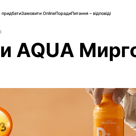
 придбати
Замовити Online
Поради
Питання – відповіді
3
ти AQUA Мирг