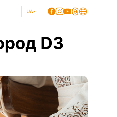
UA
ород D3