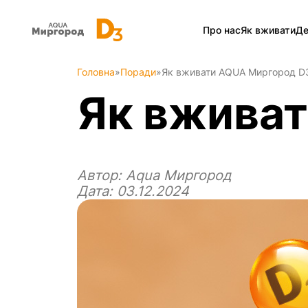
Про нас
Як вживати
Де
Головна
»
Поради
»
Як вживати AQUA Миргород D
Як вжива
Автор:
Aqua Миргород
Дата: 03.12.2024