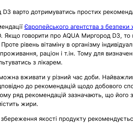
 D3 варто дотримуватись простих рекоменда
мендації
Європейського агентства з безпеки 
D. Якщо говорити про AQUA Миргород D3, то в
Проте рівень вітаміну в організму індивідуал
н проживання, раціон і т.ін. Тому для визнач
ьтуватись з лікарем.
можна вживати у різний час доби. Найважлив
дповідно до рекомендацій щодо добового сп
тому ряд рекомендацій зазначають, що його
містить жири.
збереження якості продукту рекомендуєть