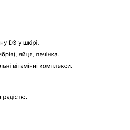
у D3 у шкірі.
рія), яйця, печінка.
ьні вітамінні комплекси.
 радістю.