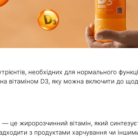
утрієнтів, необхідних для нормального функц
на вітаміном D3, яку можна включити до щод
 — це жиророзчинний вітамін, який синтезуєт
надходити з продуктами харчування чи інши