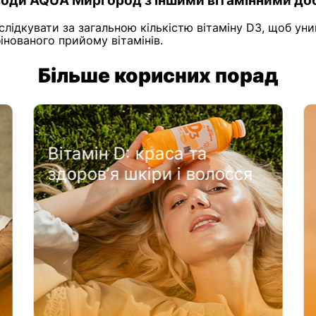
води AQUA Миргород з іншими вітамінними д
 слідкувати за загальною кількістю вітаміну D3, щоб у
нованого прийому вітамінів.
Більше корисних порад
Як вживати AQUA
ся
Миргород D3