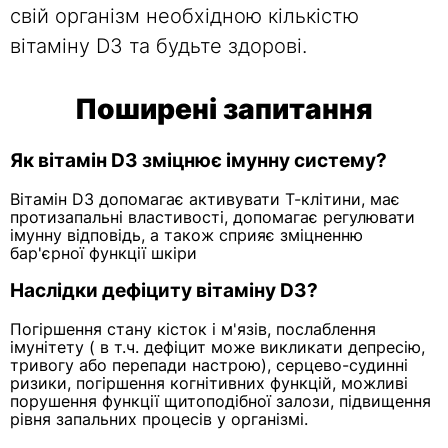
свій організм необхідною кількістю
вітаміну D3 та будьте здорові.
Поширені запитання
Як вітамін D3 зміцнює імунну систему?
Вітамін D3 допомагає активувати Т-клітини, має
протизапальні властивості, допомагає регулювати
імунну відповідь, а також сприяє зміцненню
бар'єрної функції шкіри
Наслідки дефіциту вітаміну D3?
Погіршення стану кісток і м'язів, послаблення
імунітету ( в т.ч. дефіцит може викликати депресію,
тривогу або перепади настрою), серцево-судинні
ризики, погіршення когнітивних функцій, можливі
порушення функції щитоподібної залози, підвищення
рівня запальних процесів у організмі.