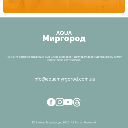
Якісна та безпечна продукція ТОВ «Аква Миргород» виготовляється з дотриманням вимог
нормативної документації.
info@aquamyrgorod.com.ua
ТОВ «Аква Миргород», 2026. All Rights Reserved.