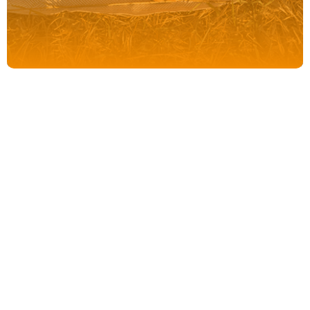
Якісна та безпечна продукція ТОВ «Аква Миргород» виготовляється з дотриманням вимог
нормативної документації.
info@aquamyrgorod.com.ua