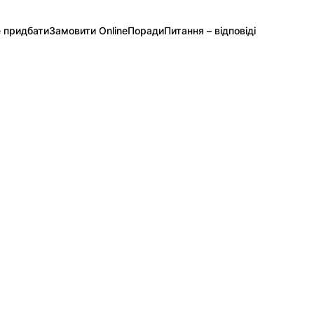
 придбати
Замовити Online
Поради
Питання – відповіді