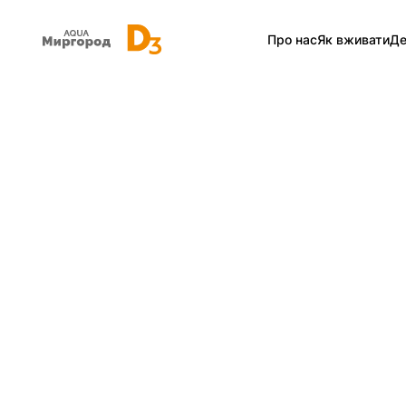
Про нас
Як вживати
Де